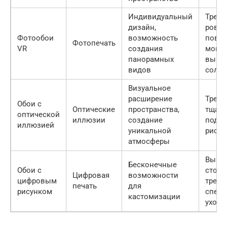
Индивидуальный
Требу
дизайн,
ровн
Фотообои
возможность
повер
Фотопечать
VR
создания
могут
панорамных
выцве
видов
солн
Визуальное
расширение
Требу
Обои с
Оптические
пространства,
тщате
оптической
иллюзии
создание
подго
иллюзией
уникальной
рисун
атмосферы
Высо
Бесконечные
Обои с
стоим
Цифровая
возможности
цифровым
требу
печать
для
рисунком
специ
кастомизации
ухода