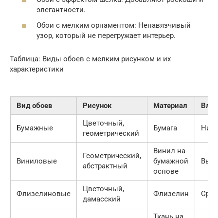
элегантности.
Обои с мелким орнаментом: Ненавязчивый
узор, который не перегружает интерьер.
Таблица: Виды обоев с мелким рисунком и их
характеристики
Вид обоев
Рисунок
Материал
Влаг
Цветочный,
Бумажные
Бумага
Низк
геометрический
Винил на
Геометрический,
Виниловые
бумажной
Выс
абстрактный
основе
Цветочный,
Флизелиновые
Флизелин
Сред
дамасский
Ткань на