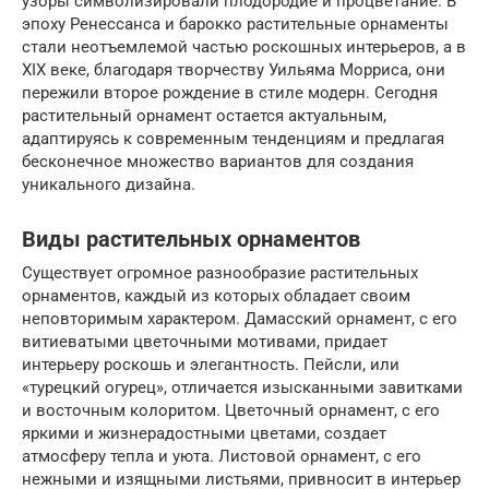
узоры символизировали плодородие и процветание. В
эпоху Ренессанса и барокко растительные орнаменты
стали неотъемлемой частью роскошных интерьеров, а в
XIX веке, благодаря творчеству Уильяма Морриса, они
пережили второе рождение в стиле модерн. Сегодня
растительный орнамент остается актуальным,
адаптируясь к современным тенденциям и предлагая
бесконечное множество вариантов для создания
уникального дизайна.
Виды растительных орнаментов
Существует огромное разнообразие растительных
орнаментов, каждый из которых обладает своим
неповторимым характером. Дамасский орнамент, с его
витиеватыми цветочными мотивами, придает
интерьеру роскошь и элегантность. Пейсли, или
«турецкий огурец», отличается изысканными завитками
и восточным колоритом. Цветочный орнамент, с его
яркими и жизнерадостными цветами, создает
атмосферу тепла и уюта. Листовой орнамент, с его
нежными и изящными листьями, привносит в интерьер