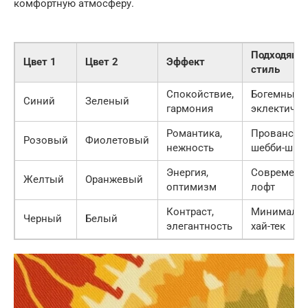
комфортную атмосферу.
Подходящи
Цвет 1
Цвет 2
Эффект
стиль
Спокойствие,
Богемный,
Синий
Зеленый
гармония
эклектичн
Романтика,
Прованс,
Розовый
Фиолетовый
нежность
шебби-шик
Энергия,
Современн
Желтый
Оранжевый
оптимизм
лофт
Контраст,
Минимализ
Черный
Белый
элегантность
хай-тек