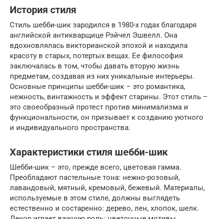
История стиля
Стиль шебби-шик зародился в 1980-х годах благодаря
английской антикварщице Рэйчел Эшвелл. Она
вдохновлялась викторианской эпохой и находила
красоту в старых, потертых вещах. Ее философия
заключалась в том, чтобы давать вторую жизнь
предметам, создавая из них уникальные интерьеры.
Основные принципы шебби-шик – это романтика,
нежность, винтажность и эффект старины. Этот стиль –
это своеобразный протест против минимализма и
функциональности, он призывает к созданию уютного
и индивидуального пространства.
Характеристики стиля шебби-шик
Шебби-шик – это, прежде всего, цветовая гамма.
Преобладают пастельные тона: нежно-розовый,
лавандовый, мятный, кремовый, бежевый. Материалы,
используемые в этом стиле, должны выглядеть
естественно и состаренно: дерево, лен, хлопок, шелк.
Декор играет важную роль: цветочные мотивы,