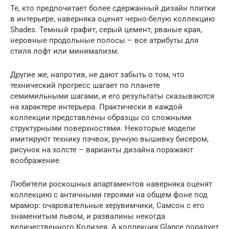
Те, кто предпочитает более сдержанный дизайн плитки
в интерьере, наверняка оценят черно-белую коллекцию
Shades. Темный графит, серый цемент, рваные края,
неровные продольные полосы – все атрибуты для
стиля лофт или минимализм.
Другие же, напротив, не дают забыть о том, что
технический прогресс шагает по планете
семимильными шагами, и его результаты сказываются
на характере интерьера. Практически в каждой
коллекции представлены образцы со сложными
структурными поверхностями. Некоторые модели
имитируют технику пэчвок, ручную вышивку бисером,
рисунок на холсте – варианты дизайна поражают
воображение.
Любители роскошных апартаментов наверняка оценят
коллекцию с античными героями на общем фоне под
мрамор: очаровательные херувимчики, Самсон с его
знаменитым львом, и развалины некогда
величественного Колизея. А коллекция Glance порадует