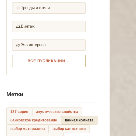
✨
Тренды и стили
🕰️
Винтаж
🌿
Эко-интерьер
ВСЕ ПУБЛИКАЦИИ →
Метки
137 серия
акустические свойства
банковское кредитование
ванная комната
выбор материалов
выбор сантехники