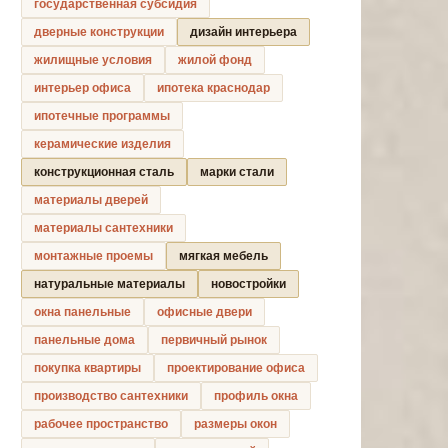
государственная субсидия
дверные конструкции
дизайн интерьера
жилищные условия
жилой фонд
интерьер офиса
ипотека краснодар
ипотечные программы
керамические изделия
конструкционная сталь
марки стали
материалы дверей
материалы сантехники
монтажные проемы
мягкая мебель
натуральные материалы
новостройки
окна панельные
офисные двери
панельные дома
первичный рынок
покупка квартиры
проектирование офиса
производство сантехники
профиль окна
рабочее пространство
размеры окон