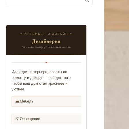
✦ ИНТЕРЬЕР И ДИЗАЙН ✦
Дизайнерия
Уютный комфорт в вашем жилье
❧
Идеи для интерьера, советы по
ремонту и декору — всё для того,
чтобы ваш дом стал красивее и
уютнее.
🛋️
Мебель
💡
Освещение