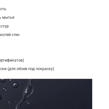
ость
ь мытья
кстур
остей стен
ертификатов)
ки (для обоев под покраску)