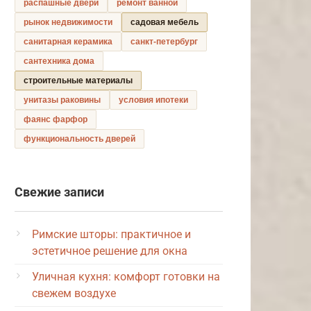
распашные двери
ремонт ванной
рынок недвижимости
садовая мебель
санитарная керамика
санкт-петербург
сантехника дома
строительные материалы
унитазы раковины
условия ипотеки
фаянс фарфор
функциональность дверей
Свежие записи
Римские шторы: практичное и
эстетичное решение для окна
Уличная кухня: комфорт готовки на
свежем воздухе