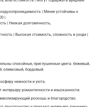
ть, влагостойкость | Могут содержать вредные
 воздухопроницаемость | Менее устойчивы к
0 |
сть | Низкая долговечность,
тность | Высокая стоимость, сложность в уходе |
тельны спокойные, приглушенные цвета: бежевый,
й, оливковый, бордовый.
осферу нежности и уюта.
 интерьеру романтичности и изысканности.
символизирующий роскошь и благородство.
ют пространство и придают интерьеру динамику.