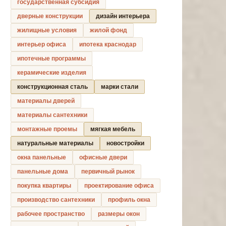
государственная субсидия
дверные конструкции
дизайн интерьера
жилищные условия
жилой фонд
интерьер офиса
ипотека краснодар
ипотечные программы
керамические изделия
конструкционная сталь
марки стали
материалы дверей
материалы сантехники
монтажные проемы
мягкая мебель
натуральные материалы
новостройки
окна панельные
офисные двери
панельные дома
первичный рынок
покупка квартиры
проектирование офиса
производство сантехники
профиль окна
рабочее пространство
размеры окон