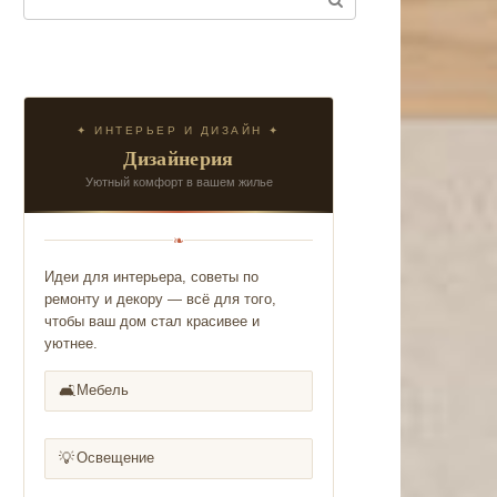
✦ ИНТЕРЬЕР И ДИЗАЙН ✦
Дизайнерия
Уютный комфорт в вашем жилье
❧
Идеи для интерьера, советы по
ремонту и декору — всё для того,
чтобы ваш дом стал красивее и
уютнее.
🛋️
Мебель
💡
Освещение