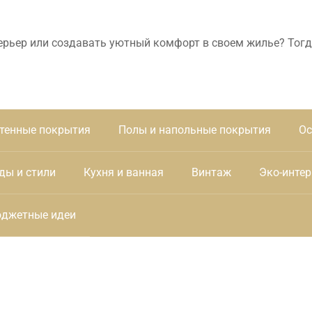
ерьер или создавать уютный комфорт в своем жилье? Тогд
тенные покрытия
Полы и напольные покрытия
Ос
ды и стили
Кухня и ванная
Винтаж
Эко-интер
джетные идеи