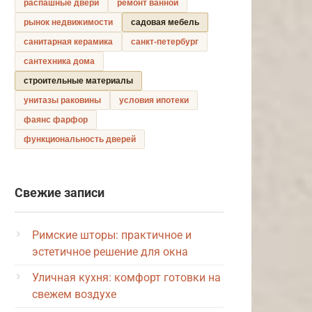
распашные двери
ремонт ванной
рынок недвижимости
садовая мебель
санитарная керамика
санкт-петербург
сантехника дома
строительные материалы
унитазы раковины
условия ипотеки
фаянс фарфор
функциональность дверей
Свежие записи
Римские шторы: практичное и
эстетичное решение для окна
Уличная кухня: комфорт готовки на
свежем воздухе