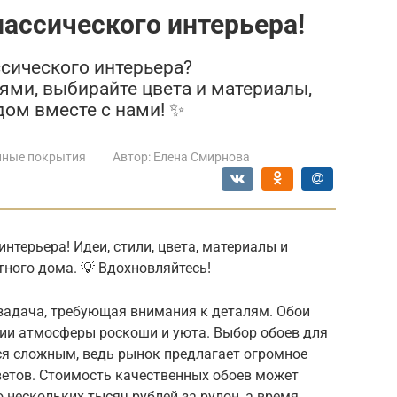
ассического интерьера!
сического интерьера?
ми, выбирайте цвета и материалы,
ом вместе с нами! ✨
нные покрытия
Автор:
Елена Смирнова
нтерьера! Идеи, стили, цвета, материалы и
ного дома. 💡 Вдохновляйтесь!
 задача, требующая внимания к деталям. Обои
ии атмосферы роскоши и уюта. Выбор обоев для
ся сложным, ведь рынок предлагает огромное
ветов. Стоимость качественных обоев может
 нескольких тысяч рублей за рулон, а время,