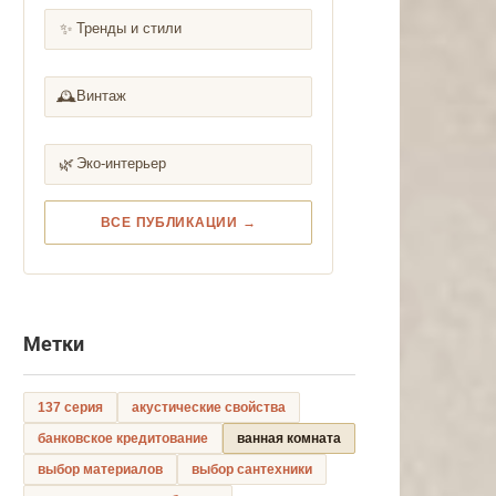
✨
Тренды и стили
🕰️
Винтаж
🌿
Эко-интерьер
ВСЕ ПУБЛИКАЦИИ →
Метки
137 серия
акустические свойства
банковское кредитование
ванная комната
выбор материалов
выбор сантехники