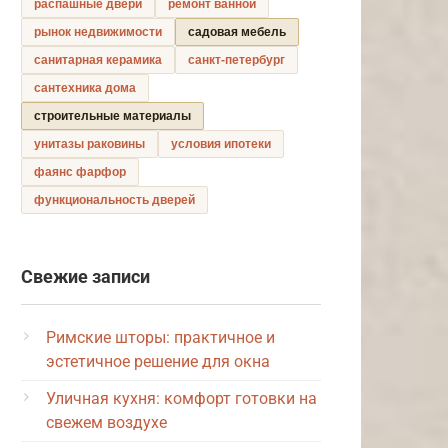
распашные двери
ремонт ванной
рынок недвижимости
садовая мебель
санитарная керамика
санкт-петербург
сантехника дома
строительные материалы
унитазы раковины
условия ипотеки
фаянс фарфор
функциональность дверей
Свежие записи
Римские шторы: практичное и
эстетичное решение для окна
Уличная кухня: комфорт готовки на
свежем воздухе