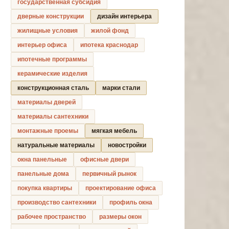
государственная субсидия
дверные конструкции
дизайн интерьера
жилищные условия
жилой фонд
интерьер офиса
ипотека краснодар
ипотечные программы
керамические изделия
конструкционная сталь
марки стали
материалы дверей
материалы сантехники
монтажные проемы
мягкая мебель
натуральные материалы
новостройки
окна панельные
офисные двери
панельные дома
первичный рынок
покупка квартиры
проектирование офиса
производство сантехники
профиль окна
рабочее пространство
размеры окон