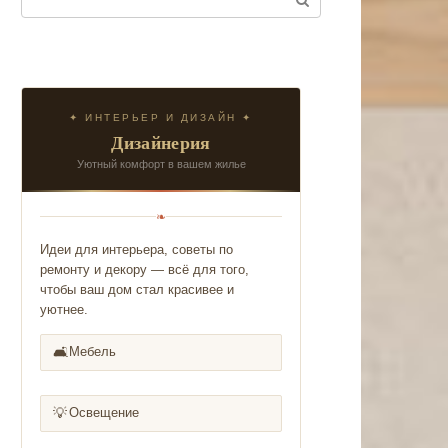
✦ ИНТЕРЬЕР И ДИЗАЙН ✦
Дизайнерия
Уютный комфорт в вашем жилье
❧
Идеи для интерьера, советы по
ремонту и декору — всё для того,
чтобы ваш дом стал красивее и
уютнее.
🛋️
Мебель
💡
Освещение