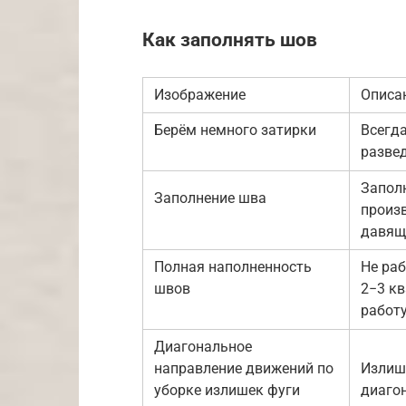
Как заполнять шов
Изображение
Описа
Берём немного затирки
Всегд
развед
Запол
Заполнение шва
произ
давящ
Полная наполненность
Не ра
швов
2−3 кв
работу
Диагональное
направление движений по
Излиш
уборке излишек фуги
диаго