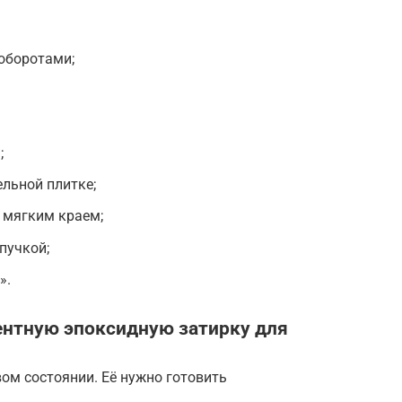
оборотами;
;
ельной плитке;
и мягким краем;
пучкой;
».
нтную эпоксидную затирку для
вом состоянии. Её нужно готовить