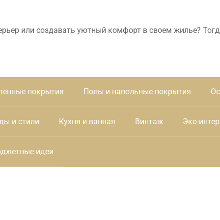
ерьер или создавать уютный комфорт в своем жилье? Тогд
тенные покрытия
Полы и напольные покрытия
Ос
ды и стили
Кухня и ванная
Винтаж
Эко-интер
джетные идеи