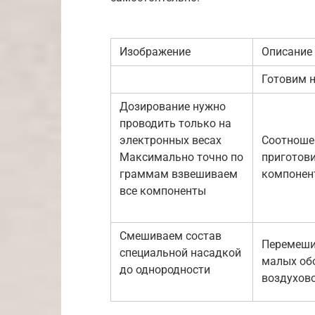
Изображение
Описание
Готовим 
Дозирование нужно
проводить только на
электронных весах
Соотношен
Максимально точно по
приготови
граммам взвешиваем
компонент
все компоненты
Смешиваем состав
Перемеши
специальной насадкой
малых обо
до однородности
воздухово