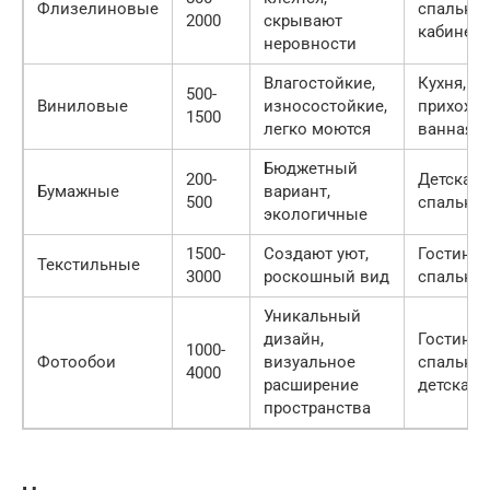
Флизелиновые
спальня,
2000
скрывают
кабинет
неровности
Влагостойкие,
Кухня,
500-
Виниловые
износостойкие,
прихожая
1500
легко моются
ванная
Бюджетный
200-
Детская,
Бумажные
вариант,
500
спальня
экологичные
1500-
Создают уют,
Гостиная
Текстильные
3000
роскошный вид
спальня
Уникальный
дизайн,
Гостиная
1000-
Фотообои
визуальное
спальня,
4000
расширение
детская
пространства