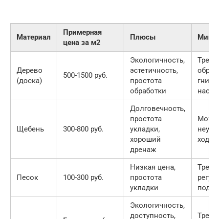
Примерная
Материал
Плюсы
Мину
цена за м2
Экологичность,
Требу
Дерево
эстетичность,
обраб
500-1500 руб.
(доска)
простота
гниен
обработки
насе
Долговечность,
простота
Может
Щебень
300-800 руб.
укладки,
неудо
хороший
ходьб
дренаж
Низкая цена,
Требу
Песок
100-300 руб.
простота
регул
укладки
подс
Экологичность,
доступность,
Требу