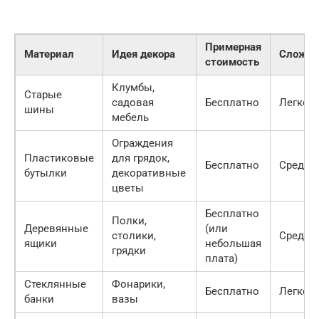
Примерная
Материал
Идея декора
Сложно
стоимость
Клумбы,
Старые
садовая
Бесплатно
Легко
шины
мебель
Ограждения
Пластиковые
для грядок,
Бесплатно
Средне
бутылки
декоративные
цветы
Бесплатно
Полки,
Деревянные
(или
столики,
Средне
ящики
небольшая
грядки
плата)
Стеклянные
Фонарики,
Бесплатно
Легко
банки
вазы