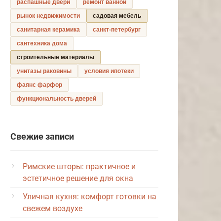
распашные двери
ремонт ванной
рынок недвижимости
садовая мебель
санитарная керамика
санкт-петербург
сантехника дома
строительные материалы
унитазы раковины
условия ипотеки
фаянс фарфор
функциональность дверей
Свежие записи
Римские шторы: практичное и
эстетичное решение для окна
Уличная кухня: комфорт готовки на
свежем воздухе