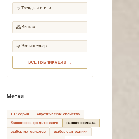
✨
Тренды и стили
🕰️
Винтаж
🌿
Эко-интерьер
ВСЕ ПУБЛИКАЦИИ →
Метки
137 серия
акустические свойства
банковское кредитование
ванная комната
выбор материалов
выбор сантехники