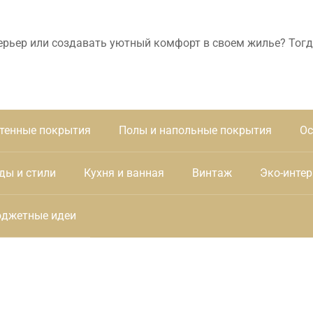
ерьер или создавать уютный комфорт в своем жилье? Тогд
тенные покрытия
Полы и напольные покрытия
Ос
ды и стили
Кухня и ванная
Винтаж
Эко-интер
джетные идеи