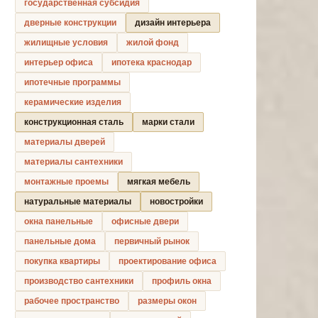
государственная субсидия
дверные конструкции
дизайн интерьера
жилищные условия
жилой фонд
интерьер офиса
ипотека краснодар
ипотечные программы
керамические изделия
конструкционная сталь
марки стали
материалы дверей
материалы сантехники
монтажные проемы
мягкая мебель
натуральные материалы
новостройки
окна панельные
офисные двери
панельные дома
первичный рынок
покупка квартиры
проектирование офиса
производство сантехники
профиль окна
рабочее пространство
размеры окон