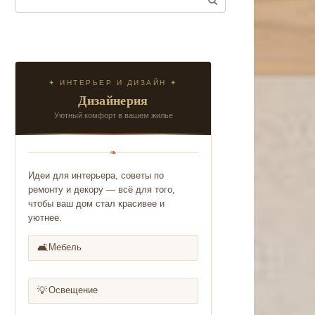
✦ ИНТЕРЬЕР И ДИЗАЙН ✦
Дизайнерия
Уютный комфорт в вашем жилье
❧
Идеи для интерьера, советы по
ремонту и декору — всё для того,
чтобы ваш дом стал красивее и
уютнее.
🛋️
Мебель
💡
Освещение